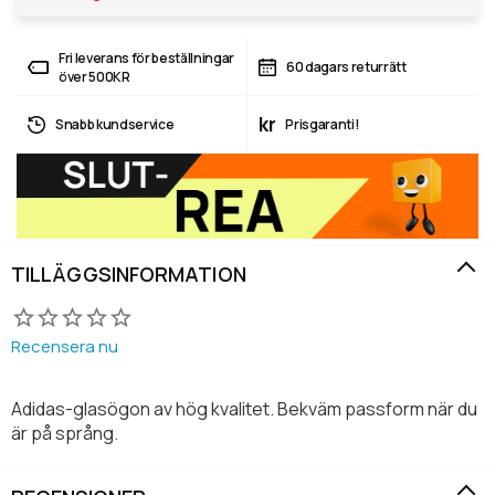
Fri leverans för beställningar
60 dagars returrätt
över 500KR
kr
Snabb kundservice
Prisgaranti!
TILLÄGGSINFORMATION
Recensera nu
Adidas-glasögon av hög kvalitet. Bekväm passform när du
är på språng.