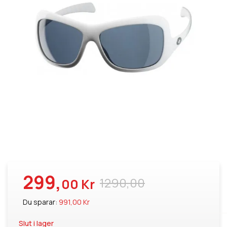
299,
1290,00
00 Kr
Du sparar:
991,00 Kr
Slut i lager