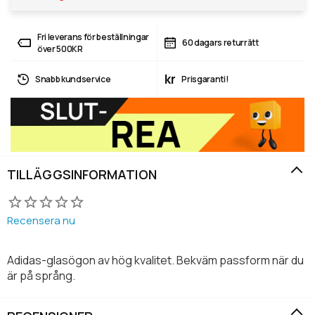
Fri leverans för beställningar
60 dagars returrätt
över 500KR
kr
Snabb kundservice
Prisgaranti!
TILLÄGGSINFORMATION
Recensera nu
Adidas-glasögon av hög kvalitet. Bekväm passform när du
är på språng.