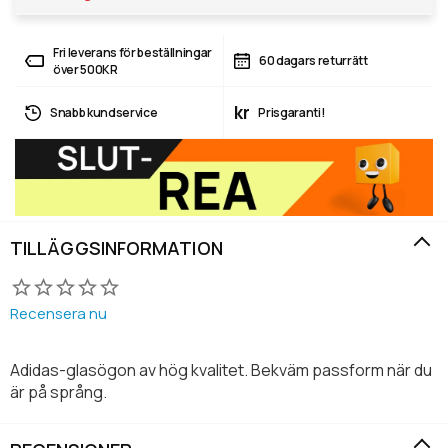
Fri leverans för beställningar
60 dagars returrätt
över 500KR
kr
Snabb kundservice
Prisgaranti!
TILLÄGGSINFORMATION
Recensera nu
Adidas-glasögon av hög kvalitet. Bekväm passform när du
är på språng.