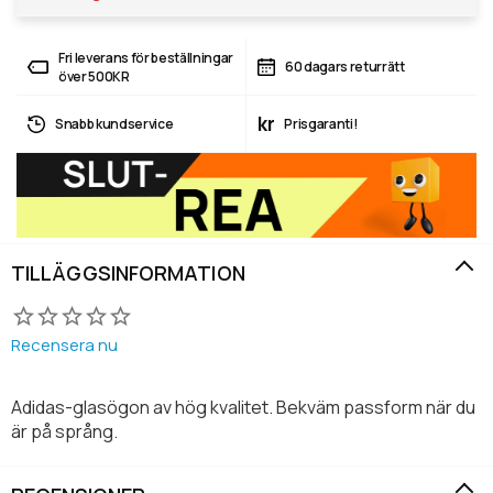
Fri leverans för beställningar
60 dagars returrätt
över 500KR
kr
Snabb kundservice
Prisgaranti!
TILLÄGGSINFORMATION
Recensera nu
Adidas-glasögon av hög kvalitet. Bekväm passform när du
är på språng.