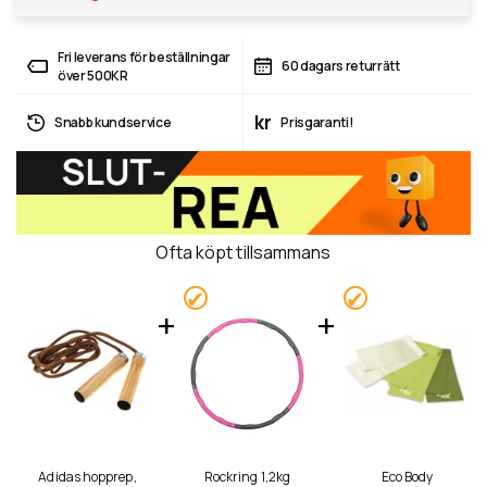
Fri leverans för beställningar
60 dagars returrätt
över 500KR
kr
Snabb kundservice
Prisgaranti!
Ofta köpt tillsammans
Adidas hopprep,
Rockring 1,2kg
Eco Body