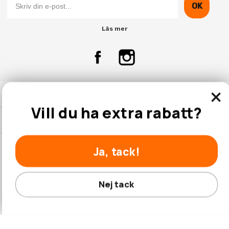
OK
Läs mer
Kontakta Oss
Vill du ha extra rabatt?
Kundtjänst
Ja, tack!
© 2026 Hobbyhallen.se
Nej tack