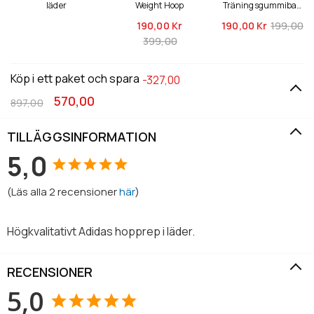
läder
Weight Hoop
Träningsgummiban
d, medium
190,
00 Kr
190,
00 Kr
199,00
399,00
Köp i ett paket och spara
-327,00
570,00
897,00
TILLÄGGSINFORMATION
5,0
(
Läs alla
2
recensioner
här
)
Högkvalitativt Adidas hopprep i läder.
RECENSIONER
5,0