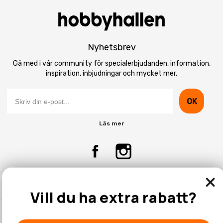
Nyhetsbrev
Gå med i vår community för specialerbjudanden, information,
inspiration, inbjudningar och mycket mer.
OK
Läs mer
Kontakta Oss
Vill du ha extra rabatt?
Kundtjänst