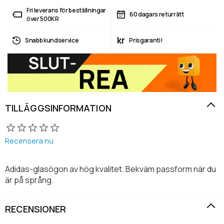
Fri leverans för beställningar
60 dagars returrätt
över 500KR
kr
Snabb kundservice
Prisgaranti!
TILLÄGGSINFORMATION
Recensera nu
Adidas-glasögon av hög kvalitet. Bekväm passform när du
är på språng.
RECENSIONER