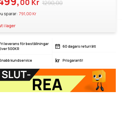
499,
00 Kr
1290,00
u sparar:
791,00 Kr
ut i lager
Fri leverans för beställningar
60 dagars returrätt
över 500KR
kr
Snabb kundservice
Prisgaranti!