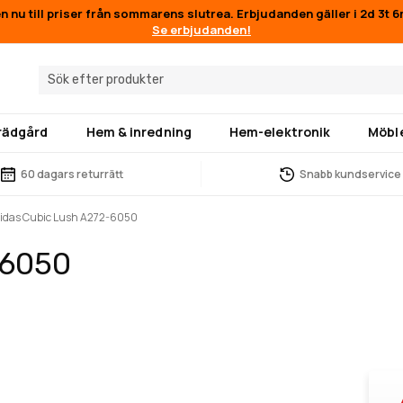
en nu till priser från sommarens slutrea. Erbjudanden gäller i
2d 3t 
Se erbjudanden!
trädgård
Hem & inredning
Hem-elektronik
Möbl
60 dagars returrätt
Snabb kundservice
idas Cubic Lush A272-6050
-6050