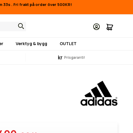
6m 33s
.
Fri frakt på order över 500KR!
Min kund
er
Verktyg & bygg
OUTLET
kr
Prisgaranti!