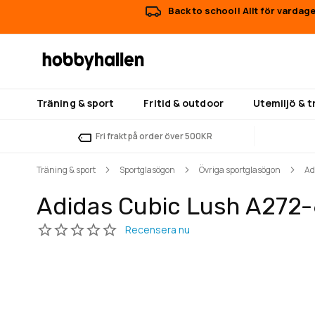
Back to school! Allt för vardag
Träning & sport
Fritid & outdoor
Utemiljö & 
Fri frakt på order över 500KR
Träning & sport
Sportglasögon
Övriga sportglasögon
Ad
Adidas Cubic Lush A272
Hoppa
Hoppa
till
till