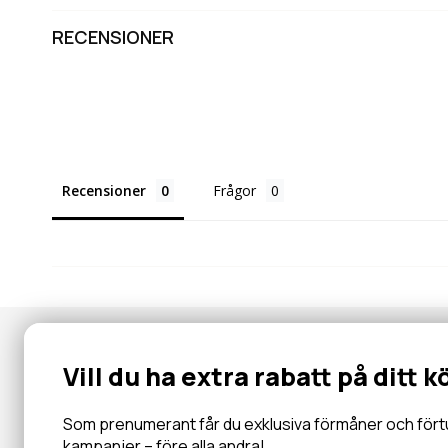
RECENSIONER
Recensioner
Frågor
Nyhetsbrev
Vill du ha extra rabatt på ditt k
Gå med i vår community för specialerbjudanden, information, 
inbjudningar och mycket mer.
Som prenumerant får du exklusiva förmåner och förtur 
kampanjer – före alla andra!