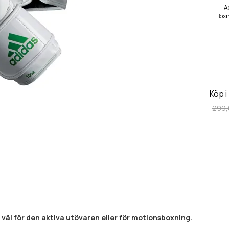
A
Box
Köp i
299
 väl för den aktiva utövaren eller för motionsboxning.