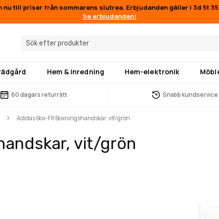
n nu till priser från sommarens slutrea. Erbjudanden gäller i
3d 5t 3
Se erbjudanden!
trädgård
Hem & inredning
Hem-elektronik
Möbl
60 dagars returrätt
Snabb kundservice
Adidas Box-Fit Boxningshandskar, vit/grön
andskar, vit/grön