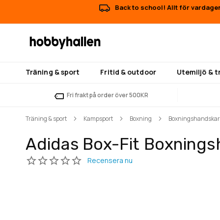
Back to school! Allt för vardage
Träning & sport
Fritid & outdoor
Utemiljö & 
Fri frakt på order över 500KR
Träning & sport
Kampsport
Boxning
Boxningshandskar
Adidas Box-Fit Boxningsh
Hoppa
Hoppa
till
till