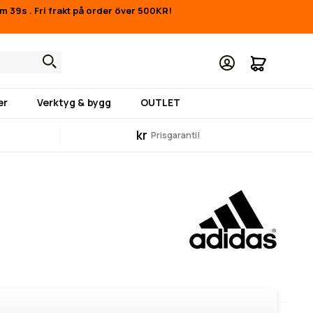
5m 39s
.
Fri frakt på order över 500KR!
Min kund
er
Verktyg & bygg
OUTLET
kr
Prisgaranti!