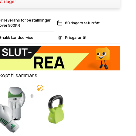
ut i lager
Fri leverans för beställningar
60 dagars returrätt
över 500KR
kr
Snabb kundservice
Prisgaranti!
 köpt tillsammans