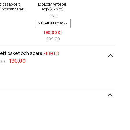
didas Box-Fit
Eco Body Kettlebell,
ningshandskar,
ergo (4-12kg)
vit/grön
Vikt
190,
00 Kr
299,00
 ett paket och spara
-109,00
190,00
,00