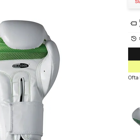
Sl
Ofta