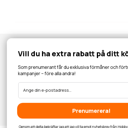
Nyhetsbrev
Vill du ha extra rabatt på ditt k
Gå med i vår community för specialerbjudanden, information, 
inbjudningar och mycket mer.
Som prenumerant får du exklusiva förmåner och förtur 
kampanjer – före alla andra!
Läs mer
Prenumerera!
Genom att delta bekräftar jag att jag vill ta emot nyhetsbrev från Hob