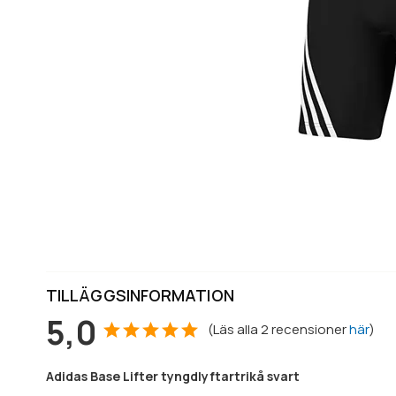
TILLÄGGSINFORMATION
5,0
(
Läs alla
2
recensioner
här
)
Adidas Base Lifter tyngdlyftartrikå svart