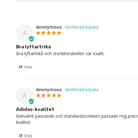
Anonymous
A
Bra lyftartrikå
Bra lyftartrikå och storlekstabellen var exakt.
Dela
Anonymous
A
Adidas-kvalitet
Bekvämt passande och standardstorleken passade mig precis rät
kvalitet.
Dela