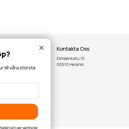
Kontakta Oss
öp?
Elimäenkatu 15,
inspiration,
00510 Helsinki
till våra största
OK
byhallen och ger samtycke