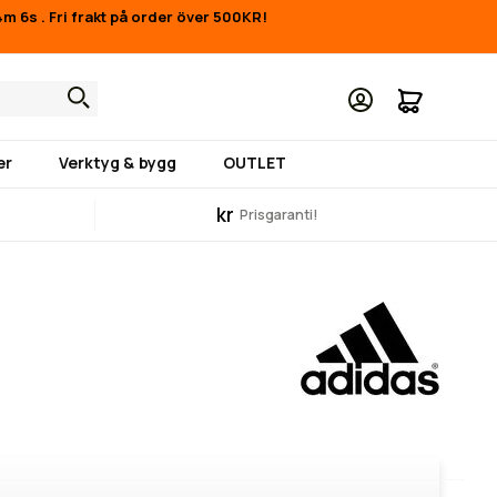
34m 6s
.
Fri frakt på order över 500KR!
Min kund
er
Verktyg & bygg
OUTLET
kr
Prisgaranti!