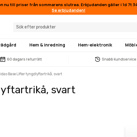
en nu till priser från sommarens slutrea. Erbjudanden gäller i
1d 7t 
Se erbjudanden!
trädgård
Hem & inredning
Hem-elektronik
Möbl
60 dagars returrätt
Snabb kundservice
idas Base Lifter tyngdlyftartrikå, svart
yftartrikå, svart