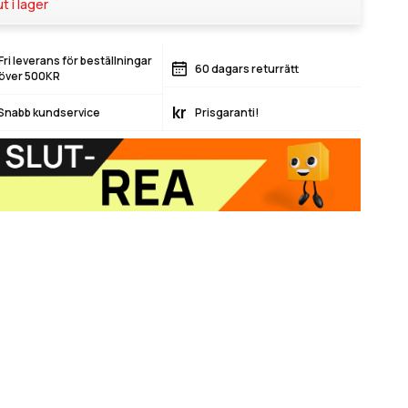
ut i lager
Fri leverans för beställningar
60 dagars returrätt
över 500KR
kr
Snabb kundservice
Prisgaranti!