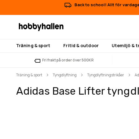
Back to school! Allt för vardag
Träning & sport
Fritid & outdoor
Utemiljö & 
Fri frakt på order över 500KR
Träning & sport
Tyngdlyftning
Tyngdlyftningstrikåer
Ad
Adidas Base Lifter tyngdl
Hoppa
Hoppa
till
till