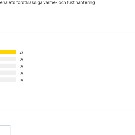
terialets förstklassiga värme- och fukt.hantering
2
0
0
0
0