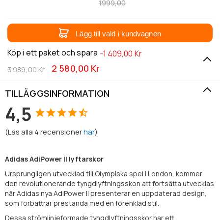
1999,00
Lägg till vald i kundvagnen
Köp i ett paket och spara
-1 409,00 Kr
2 580,00 Kr
3 989,00 Kr
TILLÄGGSINFORMATION
4,5
(
Läs alla
4
recensioner
här
)
Adidas AdiPower II lyftarskor
Ursprungligen utvecklad till Olympiska spel i London, kommer
den revolutionerande tyngdlyftningsskon att fortsätta utvecklas
när Adidas nya AdiPower II presenterar en uppdaterad design,
som förbättrar prestanda med en förenklad stil.
Dessa strömlinjeformade tyngdlyftningsskor har ett