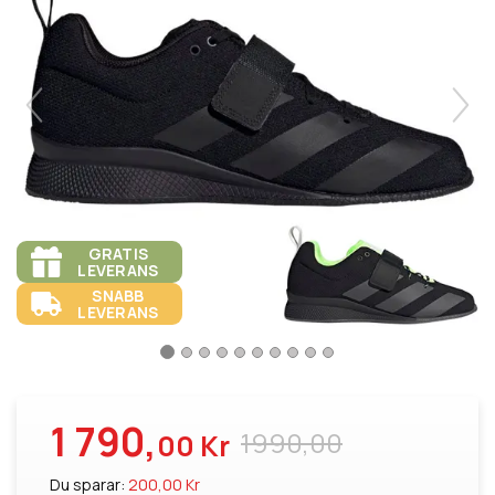
GRATIS
LEVERANS
SNABB
LEVERANS
1 790,
1990,00
00 Kr
Du sparar:
200,00 Kr