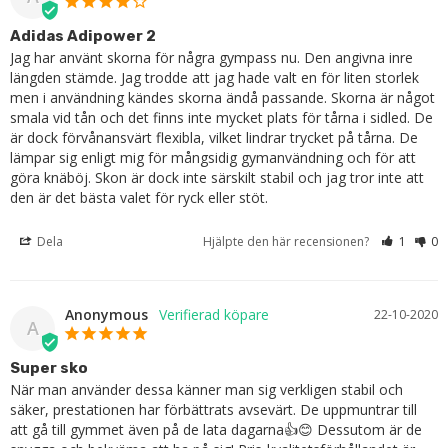
Adidas Adipower 2
Jag har använt skorna för några gympass nu. Den angivna inre 
längden stämde. Jag trodde att jag hade valt en för liten storlek 
men i användning kändes skorna ändå passande. Skorna är något 
smala vid tån och det finns inte mycket plats för tårna i sidled. De 
är dock förvånansvärt flexibla, vilket lindrar trycket på tårna. De 
lämpar sig enligt mig för mångsidig gymanvändning och för att 
göra knäböj. Skon är dock inte särskilt stabil och jag tror inte att 
den är det bästa valet för ryck eller stöt.
Dela
Hjälpte den här recensionen?
1
0
Anonymous
22-10-2020
A
Super sko
När man använder dessa känner man sig verkligen stabil och 
säker, prestationen har förbättrats avsevärt. De uppmuntrar till 
att gå till gymmet även på de lata dagarna👍😊 Dessutom är de 