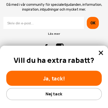
Gå med i vår community för specialerbjudanden, information,
inspiration, inbjudningar och mycket mer.
OK
Läs mer
Vill du ha extra rabatt?
Kontakta Oss
Kundtjänst
Ja, tack!
Nej tack
© 2026 Hobbyhallen.se