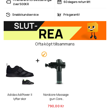
60 dagars returrätt
över 500KR
kr
Snabb kundservice
Prisgaranti!
Ofta köpt tillsammans
Adidas AdiPower II
Nordcore Massage
lyftarskor
gun Core
massagepistol
790,
00 Kr